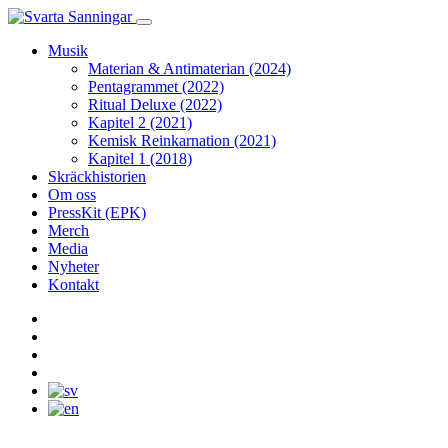
Musik
Materian & Antimaterian (2024)
Pentagrammet (2022)
Ritual Deluxe (2022)
Kapitel 2 (2021)
Kemisk Reinkarnation (2021)
Kapitel 1 (2018)
Skräckhistorien
Om oss
PressKit (EPK)
Merch
Media
Nyheter
Kontakt