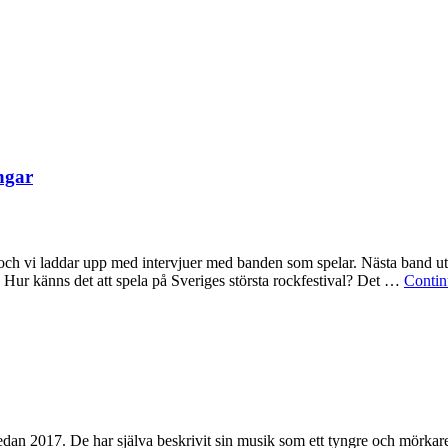
ngar
h vi laddar upp med intervjuer med banden som spelar. Nästa band ut är 
 Hur känns det att spela på Sveriges största rockfestival? Det …
Contin
sedan 2017. De har själva beskrivit sin musik som ett tyngre och mör