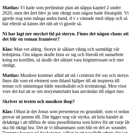
Mattias:
Vi hade som preliminär plan att släppa kapitel 2 under
2020, men det året blev ju inte riktigt som någon hade förutspått. Vi
gjorde nog som många andra band, d v s väntade med släpp och så
här efteråt så känns det rätt att vi gjorde så.
Ni har lagt ner mycket tid på storyn. Finns det någon chans att
det blir en roman framöver?
Klas:
Man vet aldrig. Storyn är såklart viktig och samtidigt vår
ledstjärna. Om någon skulle höra av sig och föreslå ett samarbete
kring en kortfilm, så skulle det såklart vara högintressant och mer
rimligt.
Mattias:
Musiken kommer alltid att stå i centrum för oss och storyn
finns där som ett element som ibland hjälper till att inspirera till
teman och stämningar både musikaliskt och textmässigt. Men visst
vore det kul att se om storymaterialet kan användas till något mer.
Skriver ni texten och musiken ihop?
Klas:
Oftast är det Jonas som presenterar en grundidé, som vi sedan
provar att jamma till. Där ligger nog vår styrka, att hela bandet är
delaktiga i att tillföra de sista pusselbitarna som krävs för att varje låt
ska bli riktigt bra. Det är vi tillsammans som blir en del av soundet.
Texterna baseras på backstoryn, vilket är ett parallellt arbete där jag