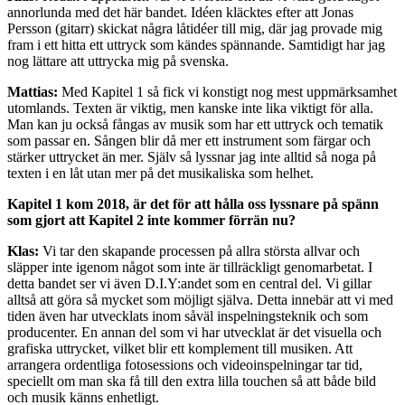
annorlunda med det här bandet. Idéen kläcktes efter att Jonas
Persson (gitarr) skickat några låtidéer till mig, där jag provade mig
fram i ett hitta ett uttryck som kändes spännande. Samtidigt har jag
nog lättare att uttrycka mig på svenska.
Mattias:
Med Kapitel 1 så fick vi konstigt nog mest uppmärksamhet
utomlands. Texten är viktig, men kanske inte lika viktigt för alla.
Man kan ju också fångas av musik som har ett uttryck och tematik
som passar en. Sången blir då mer ett instrument som färgar och
stärker uttrycket än mer. Själv så lyssnar jag inte alltid så noga på
texten i en låt utan mer på det musikaliska som helhet.
Kapitel 1 kom 2018, är det för att hålla oss lyssnare på spänn
som gjort att Kapitel 2 inte kommer förrän nu?
Klas:
Vi tar den skapande processen på allra största allvar och
släpper inte igenom något som inte är tillräckligt genomarbetat. I
detta bandet ser vi även D.I.Y:andet som en central del. Vi gillar
alltså att göra så mycket som möjligt själva. Detta innebär att vi med
tiden även har utvecklats inom såväl inspelningsteknik och som
producenter. En annan del som vi har utvecklat är det visuella och
grafiska uttrycket, vilket blir ett komplement till musiken. Att
arrangera ordentliga fotosessions och videoinspelningar tar tid,
speciellt om man ska få till den extra lilla touchen så att både bild
och musik känns enhetligt.