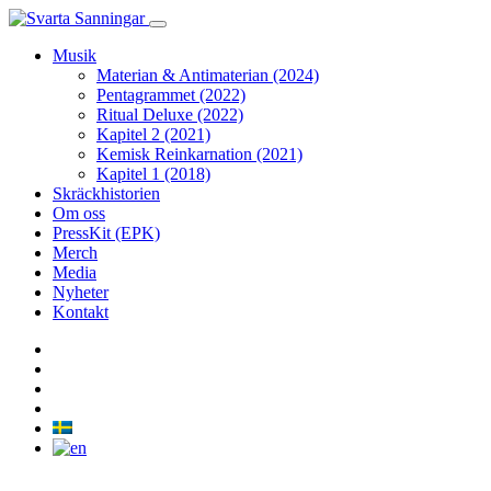
Musik
Materian & Antimaterian (2024)
Pentagrammet (2022)
Ritual Deluxe (2022)
Kapitel 2 (2021)
Kemisk Reinkarnation (2021)
Kapitel 1 (2018)
Skräckhistorien
Om oss
PressKit (EPK)
Merch
Media
Nyheter
Kontakt