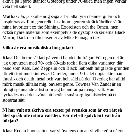
aktiva på Fjärrö utanför Göteborg under 70-talet, men ingen verkar
veta helt säkert.
Mattias:
Ja, ja skulle nog säga att vi alla fyra i bandet gillar och
inspireras av film generellt. Just inom genren skräck/thriller så är
mina favoriter t ex the Shining, Exorcisten och the Omen, men
också nyare material som exempelvis de dystopiska serierna Black
Mirror, Dark och filmer/serier av Mike Flanagan t ex.
Vilka är era musikaliska husgudar?
Klas:
Det beror såklart på vem i bandet du frågar. För egen del är
jag uppvuxen med 70- och 80-tals rock i flera olika varianter, där
band som Kiss, Led Zeppelin och Black Sabbath tidigt lade grunden
för ett stort musikintresse. Därefter, under 90-talet upptäckte man
thrash- och death metal och vart helt såld på det. Överlag har alltid
mörk musik tilltalat mig, oavsett genre. Townes Van Zandt är en
riktigt spännande artist som jag beundrar på många sätt. Han
lyckades med det svåra, att berätta små sorgliga historier på ett
storartat sätt.
Ni har valt att skriva era texter på svenska som är ett rätt så
litet språk ute i stora världen. Var det ett självklart val från
början?
Klas:
Redan i uppstarten var vi överens om att vi ville göra något