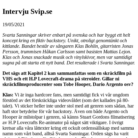
Intervju Svip.se
19/05/2021
Svarta Sanningar skriver enbart på svenska och har byggt ett helt
koncept kring en fiktiv backstory. Unikt, otroligt genomtänkt och
kittlande. Bandet består av sångaren Klas Bohlin, gitarristen Jonas
Persson, trummisen Håkan Carlsson samt basisten Mattias Lejon.
Klas och Jonas snackade musik och vinylskivor, men var samtidigt
sugna på att starta ett nytt band. Det resulterade i Svarta Sanningar.
Det sägs att Kapitel 2 kan sammanfattas som en skräckfilm på
VHS och ett H.P Lovecraft-drama på steroider. Gillar ni
skräckfilmsproducenter som Tobe Hooper, Dario Argento osv?
Klas:
Vi är inga hardcore fans, men samtidigt fick vi vår ungdom
förstörd av det förskräckliga videovåldet (som det kallades på 80-
talet). Vi sticker heller inte under stol med att genren som sådan, har
haft stor betydelse för vår backstory. Även om både Argento och
Hooper är milstolpar i genren, så känns Stuart Gordons filmatisering
av H.P Lovecrafts Re-animator på något sätt viktigare. I övrigt
kretsar alla våra låttexter kring ett ockult ordenssällskap med samma
namn som vårt band, alltså Svarta Sanningar. Orden sägs ha varit